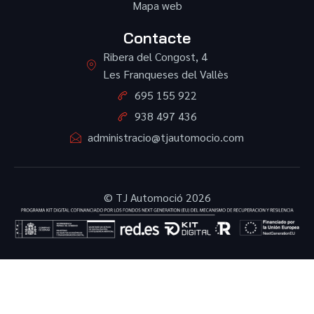
Mapa web
Contacte
Ribera del Congost, 4
Les Franqueses del Vallès
695 155 922
938 497 436
administracio@tjautomocio.com
© TJ Automoció 2026