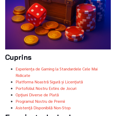
Cuprins
Experiența de Gaming la Standardele Cele Mai
Ridicate
Platforma Noastră Sigură și Licențiată
Portofoliul Nostru Extins de Jocuri
Opţiuni Diverse de Plată
Programul Nostru de Premii
Asistenţă Disponibilă Non-Stop