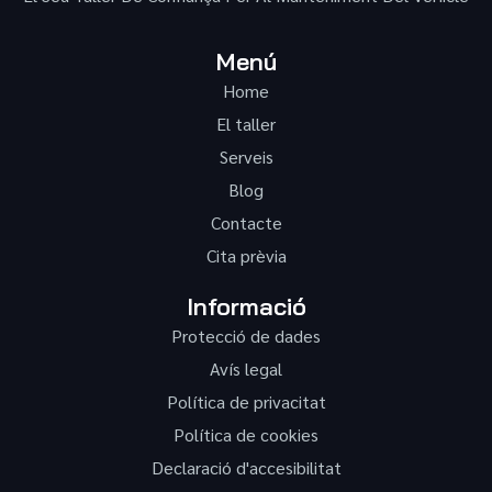
Menú
Home
El taller
Serveis
Blog
Contacte
Cita prèvia
Informació
Protecció de dades
Avís legal
Política de privacitat
Política de cookies
Declaració d'accesibilitat