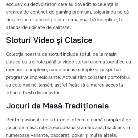
exclusiv cu dezvoltatori care au dovedit excelenţă în
crearea de conținut de gaming premium, asigurându-ne că
fiecare joc disponibil pe platforma noastră îndeplineşte
standarde ridicate de calitate.
Sloturi Video şi Clasice
Colecția noastră de sloturi include totul, de la mașini
clasice cu trei role până la video sloturi cinematografice cu
mecanici complexe, runde bonus multiple și jackpoturi
progresive impresionante. Actualizăm constant portofoliul
cu cele mai noi lansări, astfel încât să ai mereu acces la
titlurile fresh din industrie.
Jocuri de Masă Tradiționale
Pentru pasionaţii de strategie, oferim o gamă completă de
jocuri de masă: ruletă europeană și americană, blackjack în
numeroase variante, baccarat, poker și multe altele.