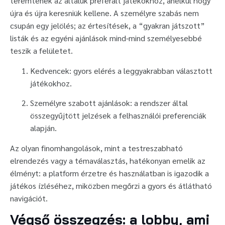
teremtenek az általuk preferált játékokhoz, anélkül hogy
újra és újra keresniük kellene. A személyre szabás nem
csupán egy jelölés; az értesítések, a “gyakran játszott”
listák és az egyéni ajánlások mind-mind személyesebbé
teszik a felületet.
Kedvencek: gyors elérés a leggyakrabban választott
játékokhoz.
Személyre szabott ajánlások: a rendszer által
összegyűjtött jelzések a felhasználói preferenciák
alapján.
Az olyan finomhangolások, mint a testreszabható
elrendezés vagy a témaválasztás, hatékonyan emelik az
élményt: a platform érzetre és használatban is igazodik a
játékos ízléséhez, miközben megőrzi a gyors és átlátható
navigációt.
Végső összegzés: a lobby, ami