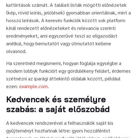
kattintások számát. A találati listák mögötti előnézetek
(kép, rövid leírás, jelölések) gyorsabban orientálnak, mint a
hosszú leírások. A keresés funkciók között sok platform
kínál rendezett előnézeteket és relevancia szerinti
eredményeket, ami egyszerűvé teszi az eligazodást
anélkül, hogy bemutatót vagy útmutatót kellene
olvasnod.
Ha szeretnéd megismerni, hogyan foglalja egységbe a
modern lobbyk funkcióit egy gördülékeny felület, érdemes
szétnézni az iparági áttekintő oldalak között, például
ezen:
example.com
.
Kedvencek és személyre
szabás: a saját előszobád
A kedvencek rendszerével a felhasználók saját kis
gyűjteményt hozhatnak létre: gyors hozzáférést