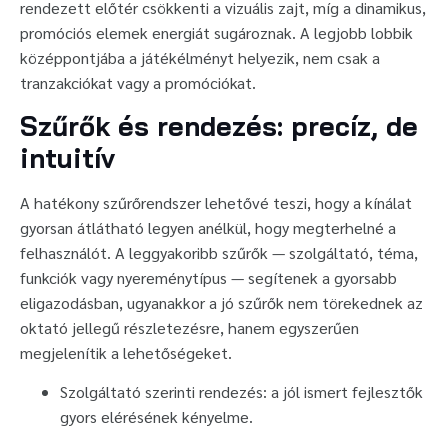
rendezett előtér csökkenti a vizuális zajt, míg a dinamikus,
promóciós elemek energiát sugároznak. A legjobb lobbik
középpontjába a játékélményt helyezik, nem csak a
tranzakciókat vagy a promóciókat.
Szűrők és rendezés: precíz, de
intuitív
A hatékony szűrőrendszer lehetővé teszi, hogy a kínálat
gyorsan átlátható legyen anélkül, hogy megterhelné a
felhasználót. A leggyakoribb szűrők — szolgáltató, téma,
funkciók vagy nyereménytípus — segítenek a gyorsabb
eligazodásban, ugyanakkor a jó szűrők nem törekednek az
oktató jellegű részletezésre, hanem egyszerűen
megjelenítik a lehetőségeket.
Szolgáltató szerinti rendezés: a jól ismert fejlesztők
gyors elérésének kényelme.