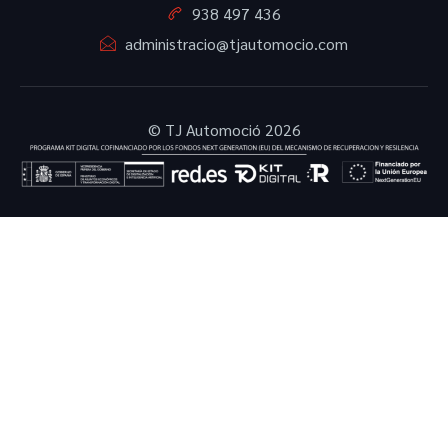
938 497 436
administracio@tjautomocio.com
© TJ Automoció 2026