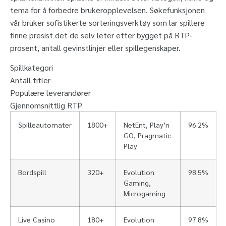
tema for å forbedre brukeropplevelsen. Søkefunksjonen
vår bruker sofistikerte sorteringsverktøy som lar spillere
finne presist det de selv leter etter bygget på RTP-
prosent, antall gevinstlinjer eller spillegenskaper.
Spillkategori
Antall titler
Populære leverandører
Gjennomsnittlig RTP
Spilleautomater
1800+
NetEnt, Play’n
96.2%
GO, Pragmatic
Play
Bordspill
320+
Evolution
98.5%
Gaming,
Microgaming
Live Casino
180+
Evolution
97.8%