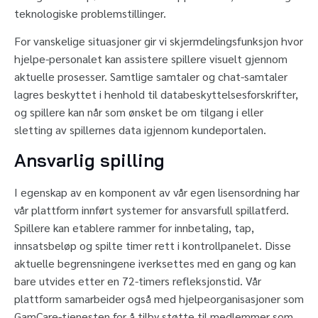
teknologiske problemstillinger.
For vanskelige situasjoner gir vi skjermdelingsfunksjon hvor
hjelpe-personalet kan assistere spillere visuelt gjennom
aktuelle prosesser. Samtlige samtaler og chat-samtaler
lagres beskyttet i henhold til databeskyttelsesforskrifter,
og spillere kan når som ønsket be om tilgang i eller
sletting av spillernes data igjennom kundeportalen.
Ansvarlig spilling
I egenskap av en komponent av vår egen lisensordning har
vår plattform innført systemer for ansvarsfull spillatferd.
Spillere kan etablere rammer for innbetaling, tap,
innsatsbeløp og spilte timer rett i kontrollpanelet. Disse
aktuelle begrensningene iverksettes med en gang og kan
bare utvides etter en 72-timers refleksjonstid. Vår
plattform samarbeider også med hjelpeorganisasjoner som
GamCare-tjenesten for å tilby støtte til medlemmer som