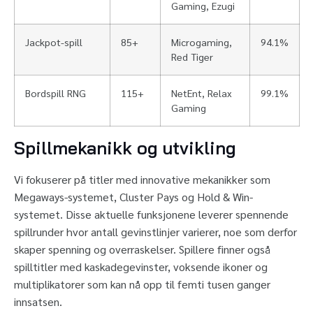
Gaming, Ezugi
Jackpot-spill
85+
Microgaming,
94.1%
Red Tiger
Bordspill RNG
115+
NetEnt, Relax
99.1%
Gaming
Spillmekanikk og utvikling
Vi fokuserer på titler med innovative mekanikker som
Megaways-systemet, Cluster Pays og Hold & Win-
systemet. Disse aktuelle funksjonene leverer spennende
spillrunder hvor antall gevinstlinjer varierer, noe som derfor
skaper spenning og overraskelser. Spillere finner også
spilltitler med kaskadegevinster, voksende ikoner og
multiplikatorer som kan nå opp til femti tusen ganger
innsatsen.