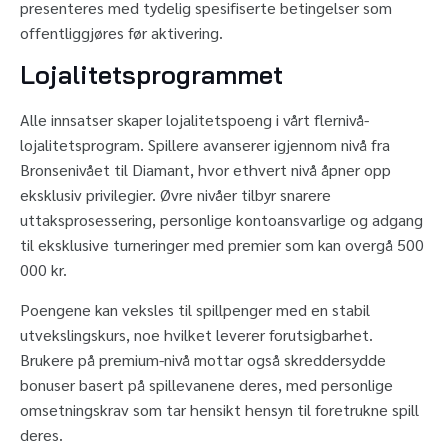
presenteres med tydelig spesifiserte betingelser som
offentliggjøres før aktivering.
Lojalitetsprogrammet
Alle innsatser skaper lojalitetspoeng i vårt flernivå-
lojalitetsprogram. Spillere avanserer igjennom nivå fra
Bronsenivået til Diamant, hvor ethvert nivå åpner opp
eksklusiv privilegier. Øvre nivåer tilbyr snarere
uttaksprosessering, personlige kontoansvarlige og adgang
til eksklusive turneringer med premier som kan overgå 500
000 kr.
Poengene kan veksles til spillpenger med en stabil
utvekslingskurs, noe hvilket leverer forutsigbarhet.
Brukere på premium-nivå mottar også skreddersydde
bonuser basert på spillevanene deres, med personlige
omsetningskrav som tar hensikt hensyn til foretrukne spill
deres.