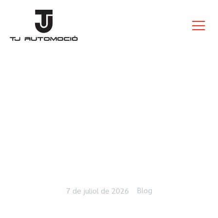
ArcticBet Casino –
Deres komplette
håndbok til arktisk
spillopplevelse
Blog
7 de juliol de 2026