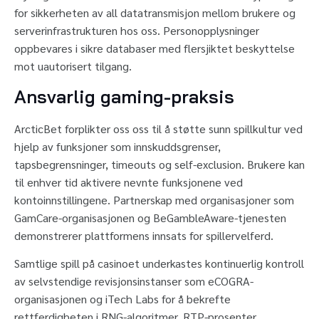
for sikkerheten av all datatransmisjon mellom brukere og
serverinfrastrukturen hos oss. Personopplysninger
oppbevares i sikre databaser med flersjiktet beskyttelse
mot uautorisert tilgang.
Ansvarlig gaming-praksis
ArcticBet forplikter oss oss til å støtte sunn spillkultur ved
hjelp av funksjoner som innskuddsgrenser,
tapsbegrensninger, timeouts og self-exclusion. Brukere kan
til enhver tid aktivere nevnte funksjonene ved
kontoinnstillingene. Partnerskap med organisasjoner som
GamCare-organisasjonen og BeGambleAware-tjenesten
demonstrerer plattformens innsats for spillervelferd.
Samtlige spill på casinoet underkastes kontinuerlig kontroll
av selvstendige revisjonsinstanser som eCOGRA-
organisasjonen og iTech Labs for å bekrefte
rettferdigheten i RNG-algoritmer. RTP-prosenter