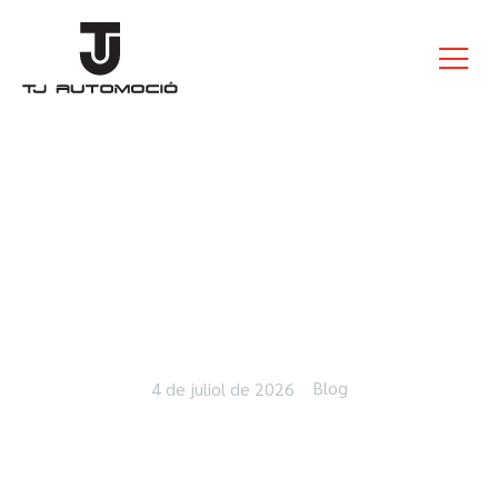
ArcticBet spillside – Din
egen totale guide til
spillopplevelsen
Blog
4 de juliol de 2026