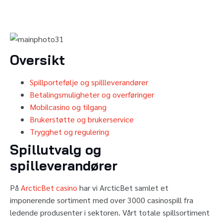
Oversikt
Spillportefølje og spillleverandører
Betalingsmuligheter og overføringer
Mobilcasino og tilgang
Brukerstøtte og brukerservice
Trygghet og regulering
Spillutvalg og
spilleverandører
På
ArcticBet casino
har vi ArcticBet samlet et
imponerende sortiment med over 3000 casinospill fra
ledende produsenter i sektoren. Vårt totale spillsortiment