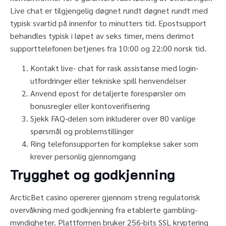
Live chat er tilgjengelig døgnet rundt døgnet rundt med
typisk svartid på innenfor to minutters tid. Epostsupport
behandles typisk i løpet av seks timer, mens derimot
supporttelefonen betjenes fra 10:00 og 22:00 norsk tid.
Kontakt live- chat for rask assistanse med login-
utfordringer eller tekniske spill henvendelser
Anvend epost for detaljerte forespørsler om
bonusregler eller kontoverifisering
Sjekk FAQ-delen som inkluderer over 80 vanlige
spørsmål og problemstillinger
Ring telefonsupporten for komplekse saker som
krever personlig gjennomgang
Trygghet og godkjenning
ArcticBet casino opererer gjennom streng regulatorisk
overvåkning med godkjenning fra etablerte gambling-
myndigheter. Plattformen bruker 256-bits SSL kryptering