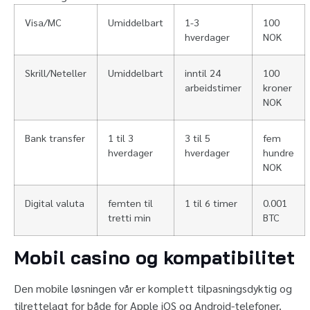
Visa/MC
Umiddelbart
1-3
100
hverdager
NOK
Skrill/Neteller
Umiddelbart
inntil 24
100
arbeidstimer
kroner
NOK
Bank transfer
1 til 3
3 til 5
fem
hverdager
hverdager
hundre
NOK
Digital valuta
femten til
1 til 6 timer
0.001
tretti min
BTC
Mobil casino og kompatibilitet
Den mobile løsningen vår er komplett tilpasningsdyktig og
tilrettelagt for både for Apple iOS og Android-telefoner.