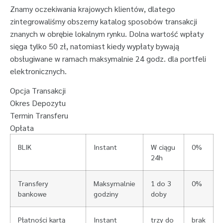
Znamy oczekiwania krajowych klientów, dlatego
zintegrowaliśmy obszerny katalog sposobów transakcji
znanych w obrębie lokalnym rynku. Dolna wartość wpłaty
sięga tylko 50 zł, natomiast kiedy wypłaty bywają
obsługiwane w ramach maksymalnie 24 godz. dla portfeli
elektronicznych.
Opcja Transakcji
Okres Depozytu
Termin Transferu
Opłata
BLIK
Instant
W ciągu
0%
24h
Transfery
Maksymalnie
1 do 3
0%
bankowe
godziny
doby
Płatności kartą
Instant
trzy do
brak