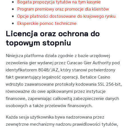
Bogata propozycja tytułów na tym kasynie
Program premiowy oraz promocje dla klientów
Opcje płatności dostosowane do krajowego rynku
Eksperckie pomoc techniczne
Licencja oraz ochrona do
topowym stopniu
Niniejsza platforma działa zgodnie z bazie urzędowej
zezwolenia gier wydanej przez Curacao Gier Authority pod
identyfikatorem 8048/JAZ, który stanowi potwierdzony
fakt gwarantujący legalność operacji. Betalice Casino
wdrożyło zaawansowane protokoły kodowania SSL 256-bit,
równoważne do owe aplikowanymi przez instytucje
finansowe, zapewniając całkowitą zabezpieczenie danych
osobowych a także przelewów finansowych.
Każda sesja użytkownika bywa nadzorowana przez
zewnętrzne mechanizmy nadzoru prawidłowości tytułów,