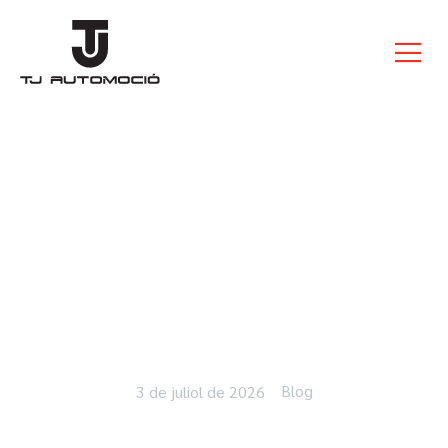
Betalice Kasyno –
Fachowa Strona
Hazardowa Dla
Krajowych Graczy
Blog
3 de juliol de 2026