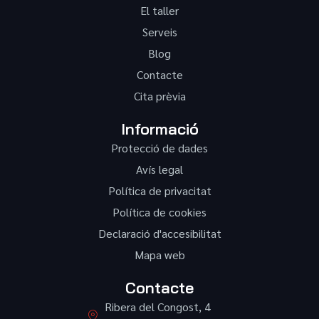
El taller
Serveis
Blog
Contacte
Cita prèvia
Informació
Protecció de dades
Avís legal
Política de privacitat
Política de cookies
Declaració d'accesibilitat
Mapa web
Contacte
Ribera del Congost, 4