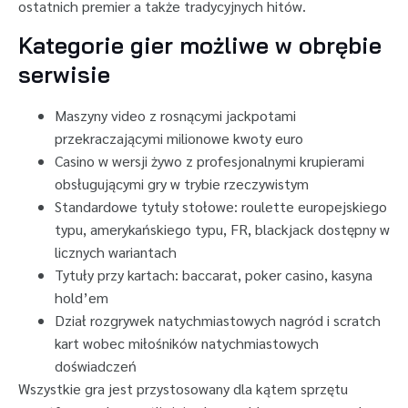
ostatnich premier a także tradycyjnych hitów.
Kategorie gier możliwe w obrębie
serwisie
Maszyny video z rosnącymi jackpotami
przekraczającymi milionowe kwoty euro
Casino w wersji żywo z profesjonalnymi krupierami
obsługującymi gry w trybie rzeczywistym
Standardowe tytuły stołowe: roulette europejskiego
typu, amerykańskiego typu, FR, blackjack dostępny w
licznych wariantach
Tytuły przy kartach: baccarat, poker casino, kasyna
hold’em
Dział rozgrywek natychmiastowych nagród i scratch
kart wobec miłośników natychmiastowych
doświadczeń
Wszystkie gra jest przystosowany dla kątem sprzętu