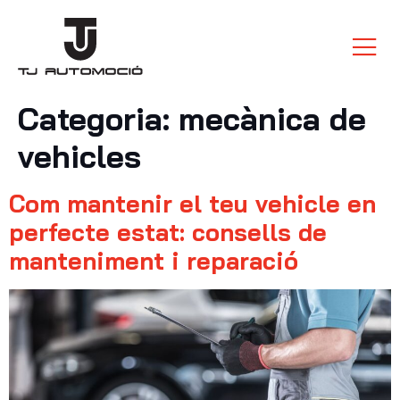
Categoria:
mecànica de
vehicles
Com mantenir el teu vehicle en
perfecte estat: consells de
manteniment i reparació