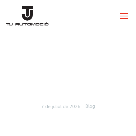
Dragonia Casino: Jouw
Ideale Locatie voor
Internet Entertainment
Blog
7 de juliol de 2026