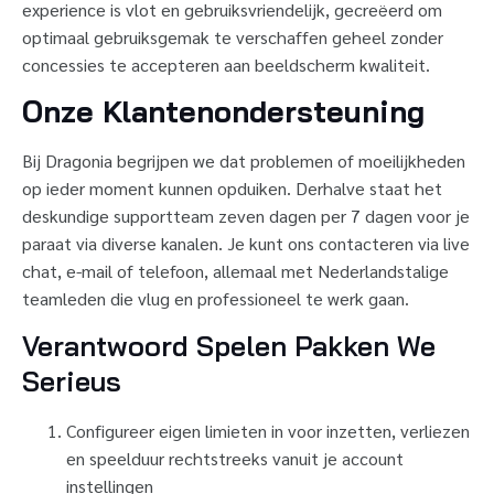
experience is vlot en gebruiksvriendelijk, gecreëerd om
optimaal gebruiksgemak te verschaffen geheel zonder
concessies te accepteren aan beeldscherm kwaliteit.
Onze Klantenondersteuning
Bij Dragonia begrijpen we dat problemen of moeilijkheden
op ieder moment kunnen opduiken. Derhalve staat het
deskundige supportteam zeven dagen per 7 dagen voor je
paraat via diverse kanalen. Je kunt ons contacteren via live
chat, e-mail of telefoon, allemaal met Nederlandstalige
teamleden die vlug en professioneel te werk gaan.
Verantwoord Spelen Pakken We
Serieus
Configureer eigen limieten in voor inzetten, verliezen
en speelduur rechtstreeks vanuit je account
instellingen