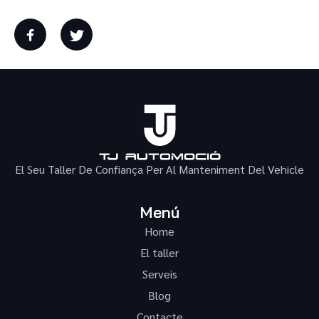
El Seu Taller De Confiança Per Al Manteniment Del Vehicle
Menú
Home
El taller
Serveis
Blog
Contacte