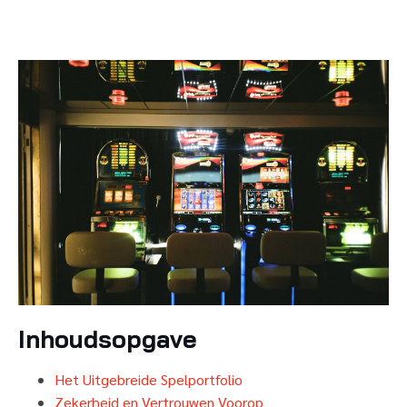
Inhoudsopgave
Het Uitgebreide Spelportfolio
Zekerheid en Vertrouwen Voorop