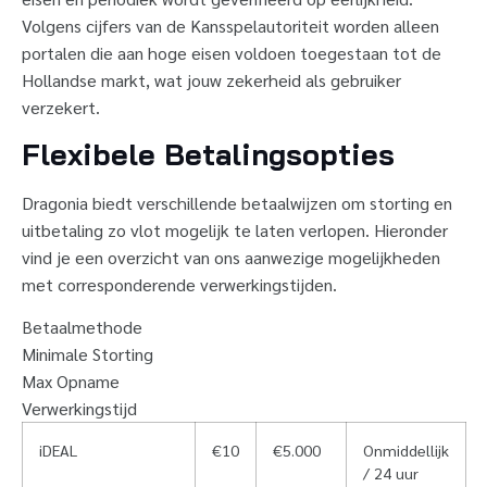
Volgens cijfers van de Kansspelautoriteit worden alleen
portalen die aan hoge eisen voldoen toegestaan tot de
Hollandse markt, wat jouw zekerheid als gebruiker
verzekert.
Flexibele Betalingsopties
Dragonia biedt verschillende betaalwijzen om storting en
uitbetaling zo vlot mogelijk te laten verlopen. Hieronder
vind je een overzicht van ons aanwezige mogelijkheden
met corresponderende verwerkingstijden.
Betaalmethode
Minimale Storting
Max Opname
Verwerkingstijd
iDEAL
€10
€5.000
Onmiddellijk
/ 24 uur