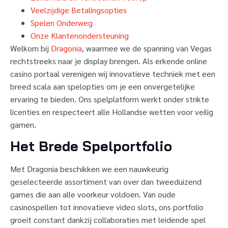
Veelzijdige Betalingsopties
Spelen Onderweg
Onze Klantenondersteuning
Welkom bij
Dragonia
, waarmee we de spanning van Vegas
rechtstreeks naar je display brengen. Als erkende online
casino portaal verenigen wij innovatieve techniek met een
breed scala aan spelopties om je een onvergetelijke
ervaring te bieden. Ons spelplatform werkt onder strikte
licenties en respecteert alle Hollandse wetten voor veilig
gamen.
Het Brede Spelportfolio
Met Dragonia beschikken we een nauwkeurig
geselecteerde assortiment van over dan tweeduizend
games die aan alle voorkeur voldoen. Van oude
casinospellen tot innovatieve video slots, ons portfolio
groeit constant dankzij collaboraties met leidende spel