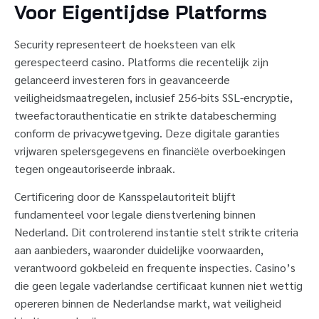
Voor Eigentijdse Platforms
Security representeert de hoeksteen van elk
gerespecteerd casino. Platforms die recentelijk zijn
gelanceerd investeren fors in geavanceerde
veiligheidsmaatregelen, inclusief 256-bits SSL-encryptie,
tweefactorauthenticatie en strikte databescherming
conform de privacywetgeving. Deze digitale garanties
vrijwaren spelersgegevens en financiële overboekingen
tegen ongeautoriseerde inbraak.
Certificering door de Kansspelautoriteit blijft
fundamenteel voor legale dienstverlening binnen
Nederland. Dit controlerend instantie stelt strikte criteria
aan aanbieders, waaronder duidelijke voorwaarden,
verantwoord gokbeleid en frequente inspecties. Casino’s
die geen legale vaderlandse certificaat kunnen niet wettig
opereren binnen de Nederlandse markt, wat veiligheid