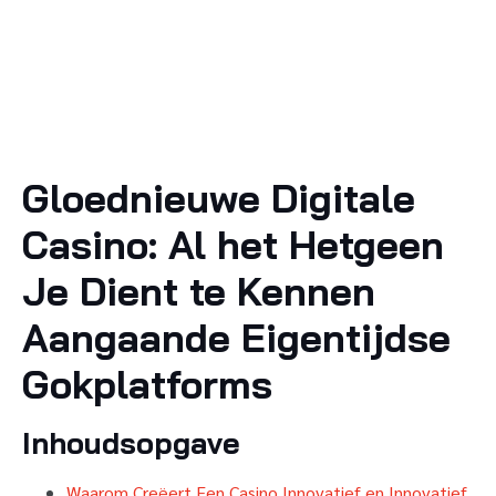
Gloednieuwe Digitale
Casino: Al het Hetgeen
Je Dient te Kennen
Aangaande Eigentijdse
Gokplatforms
Inhoudsopgave
Waarom Creëert Een Casino Innovatief en Innovatief