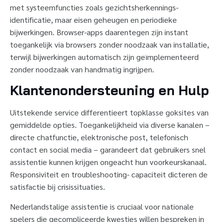
met systeemfuncties zoals gezichtsherkennings-
identificatie, maar eisen geheugen en periodieke
bijwerkingen. Browser-apps daarentegen zijn instant
toegankelijk via browsers zonder noodzaak van installatie,
terwijl bijwerkingen automatisch zijn geïmplementeerd
zonder noodzaak van handmatig ingrijpen.
Klantenondersteuning en Hulp
Uitstekende service differentieert topklasse goksites van
gemiddelde opties. Toegankelijkheid via diverse kanalen –
directe chatfunctie, elektronische post, telefonisch
contact en social media – garandeert dat gebruikers snel
assistentie kunnen krijgen ongeacht hun voorkeurskanaal.
Responsiviteit en troubleshooting- capaciteit dicteren de
satisfactie bij crisissituaties.
Nederlandstalige assistentie is cruciaal voor nationale
spelers die gecompliceerde kwesties willen bespreken in