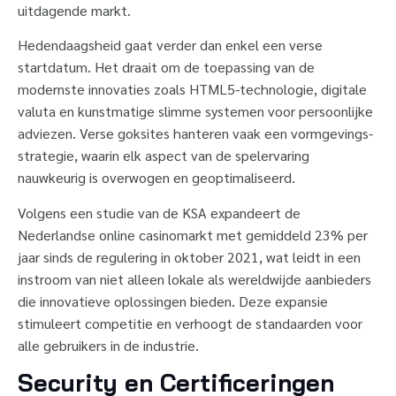
uitdagende markt.
Hedendaagsheid gaat verder dan enkel een verse
startdatum. Het draait om de toepassing van de
modernste innovaties zoals HTML5-technologie, digitale
valuta en kunstmatige slimme systemen voor persoonlijke
adviezen. Verse goksites hanteren vaak een vormgevings-
strategie, waarin elk aspect van de spelervaring
nauwkeurig is overwogen en geoptimaliseerd.
Volgens een studie van de KSA expandeert de
Nederlandse online casinomarkt met gemiddeld 23% per
jaar sinds de regulering in oktober 2021, wat leidt in een
instroom van niet alleen lokale als wereldwijde aanbieders
die innovatieve oplossingen bieden. Deze expansie
stimuleert competitie en verhoogt de standaarden voor
alle gebruikers in de industrie.
Security en Certificeringen