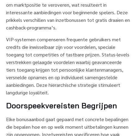
om marktpositie te veroveren, wat resulteert in
interessante aanbiedingen voor beginnende spelers. Deze
prikkels verschillen van inzetbonussen tot gratis draaien en
cashback-programma’s.
VIP-systemen compenseren frequente gebruikers met
credits die inwisselbaar zijn voor voordelen, speciale
toegang tot competities of tastbare prijzen. Status-levels
verstrekken gelaagde voordelen waarbij geavanceerde
tiers toegang krijgen tot persoonlijke klantenmanagers,
versnelde opnames en op individueel samengestelde
aanbiedingen. Deze hiërarchische strategie stimuleert
langdurige loyaliteit.
Doorspeekvereisten Begrijpen
Elke bonusaanbod gaat gepaard met concrete bepalingen
die bepalen hoe en op welk moment uitbetalingen kunnen
zijn opgenomen. Inzetvereisten specificeren hoe vaak