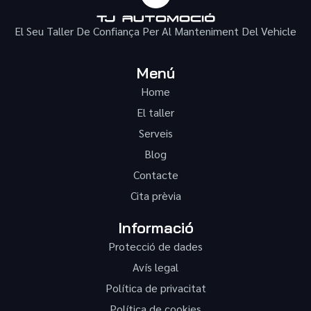
El Seu Taller De Confiança Per Al Manteniment Del Vehicle
Menú
Home
El taller
Serveis
Blog
Contacte
Cita prèvia
Informació
Protecció de dades
Avís legal
Política de privacitat
Política de cookies