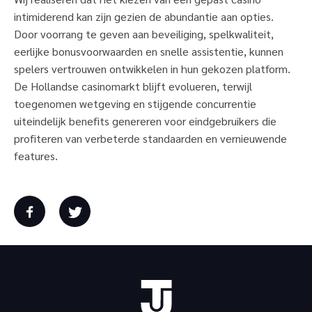
intimiderend kan zijn gezien de abundantie aan opties.
Door voorrang te geven aan beveiliging, spelkwaliteit,
eerlijke bonusvoorwaarden en snelle assistentie, kunnen
spelers vertrouwen ontwikkelen in hun gekozen platform.
De Hollandse casinomarkt blijft evolueren, terwijl
toegenomen wetgeving en stijgende concurrentie
uiteindelijk benefits genereren voor eindgebruikers die
profiteren van verbeterde standaarden en vernieuwende
features.