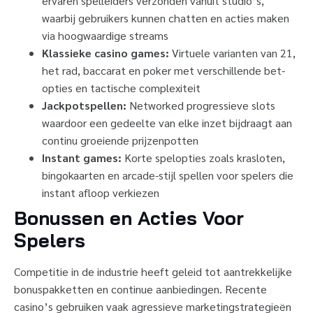
ervaren spelleiders verzonden vanuit studio’s,
waarbij gebruikers kunnen chatten en acties maken
via hoogwaardige streams
Klassieke casino games:
Virtuele varianten van 21,
het rad, baccarat en poker met verschillende bet-
opties en tactische complexiteit
Jackpotspellen:
Networked progressieve slots
waardoor een gedeelte van elke inzet bijdraagt aan
continu groeiende prijzenpotten
Instant games:
Korte spelopties zoals krasloten,
bingokaarten en arcade-stijl spellen voor spelers die
instant afloop verkiezen
Bonussen en Acties Voor
Spelers
Competitie in de industrie heeft geleid tot aantrekkelijke
bonuspakketten en continue aanbiedingen. Recente
casino’s gebruiken vaak agressieve marketingstrategieën