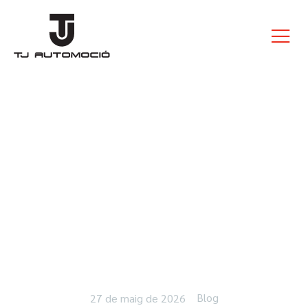
Gloednieuwe Digitale
Casino: Al het Hetgeen
Je Dient te Kennen
Aangaande Eigentijdse
Gokplatforms
Blog
27 de maig de 2026