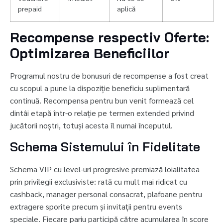
prepaid
aplică
Recompense respectiv Oferte:
Optimizarea Beneficiilor
Programul nostru de bonusuri de recompense a fost creat
cu scopul a pune la dispoziție beneficiu suplimentară
continuă. Recompensa pentru bun venit formează cel
dintâi etapă într-o relație pe termen extended privind
jucătorii noștri, totuși acesta îl numai începutul.
Schema Sistemului în Fidelitate
Schema VIP cu level-uri progresive premiază loialitatea
prin privilegii exclusiviste: rată cu mult mai ridicat cu
cashback, manager personal consacrat, plafoane pentru
extragere sporite precum și invitații pentru events
speciale. Fiecare pariu participă către acumularea în score