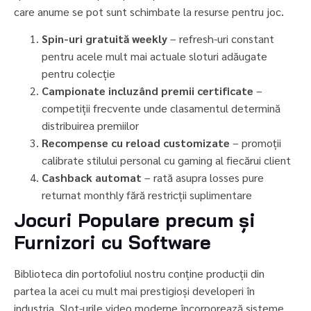
care anume se pot sunt schimbate la resurse pentru joc.
Spin-uri gratuită weekly
– refresh-uri constant
pentru acele mult mai actuale sloturi adăugate
pentru colecție
Campionate incluzând premii certificate
–
competiții frecvente unde clasamentul determină
distribuirea premiilor
Recompense cu reload customizate
– promoții
calibrate stilului personal cu gaming al fiecărui client
Cashback automat
– rată asupra losses pure
returnat monthly fără restricții suplimentare
Jocuri Populare precum și
Furnizori cu Software
Biblioteca din portofoliul nostru conține producții din
partea la acei cu mult mai prestigioși developeri în
industria. Slot-urile video moderne încorporează sisteme