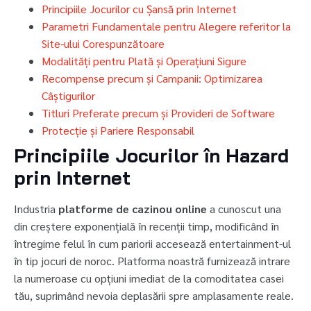
Principiile Jocurilor cu Șansă prin Internet
Parametri Fundamentale pentru Alegere referitor la
Site-ului Corespunzătoare
Modalități pentru Plată și Operațiuni Sigure
Recompense precum și Campanii: Optimizarea
Câștigurilor
Titluri Preferate precum și Provideri de Software
Protecție și Pariere Responsabil
Principiile Jocurilor în Hazard
prin Internet
Industria
platforme de cazinou online
a cunoscut una
din creștere exponențială în recenții timp, modificând în
întregime felul în cum pariorii accesează entertainment-ul
în tip jocuri de noroc. Platforma noastră furnizează intrare
la numeroase cu opțiuni imediat de la comoditatea casei
tău, suprimând nevoia deplasării spre amplasamente reale.