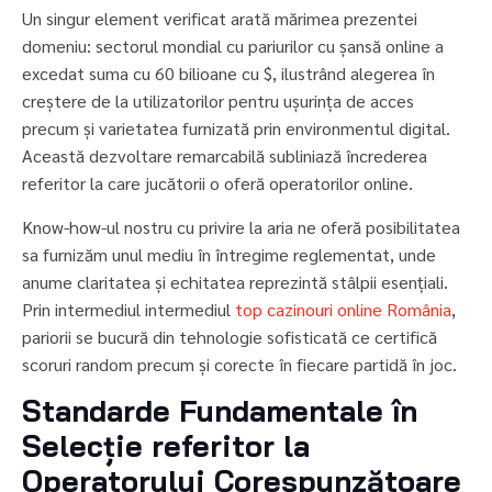
Un singur element verificat arată mărimea prezentei
domeniu: sectorul mondial cu pariurilor cu șansă online a
excedat suma cu 60 bilioane cu $, ilustrând alegerea în
creștere de la utilizatorilor pentru ușurința de acces
precum și varietatea furnizată prin environmentul digital.
Această dezvoltare remarcabilă subliniază încrederea
referitor la care jucătorii o oferă operatorilor online.
Know-how-ul nostru cu privire la aria ne oferă posibilitatea
sa furnizăm unul mediu în întregime reglementat, unde
anume claritatea și echitatea reprezintă stâlpii esențiali.
Prin intermediul intermediul
top cazinouri online România
,
pariorii se bucură din tehnologie sofisticată ce certifică
scoruri random precum și corecte în fiecare partidă în joc.
Standarde Fundamentale în
Selecție referitor la
Operatorului Corespunzătoare