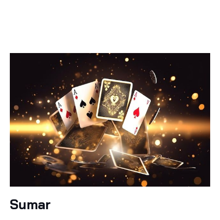
Sumar