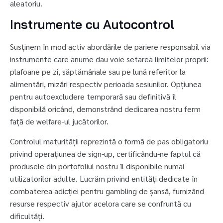
aleatoriu.
Instrumente cu Autocontrol
Susținem în mod activ abordările de pariere responsabil via
instrumente care anume dau voie setarea limitelor proprii:
plafoane pe zi, săptămânale sau pe lună referitor la
alimentări, mizări respectiv perioada sesiunilor. Opțiunea
pentru autoexcludere temporară sau definitivă îl
disponibilă oricând, demonstrând dedicarea nostru ferm
față de welfare-ul jucătorilor.
Controlul maturității reprezintă o formă de pas obligatoriu
privind operațiunea de sign-up, certificându-ne faptul că
produsele din portofoliul nostru îl disponibile numai
utilizatorilor adulte. Lucrăm privind entități dedicate în
combaterea adicției pentru gambling de șansă, furnizând
resurse respectiv ajutor acelora care se confruntă cu
dificultăți.