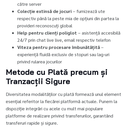
către server
Colecție extinsă de jocuri
– furnizează ute
respectiv până la peste mia de opțiuni din partea la
provideri reconoscuți global
Help pentru clienți poliglot
– asistență accesibilă
24/7 prin chat live live, email respectiv telefon
Viteza pentru procesare îmbunătățită
–
experiență fluidă exclusiv de stopuri sau lag-uri
privind rularea jocurilor
Metode cu Plată precum și
Tranzacții Sigure
Diversitatea modalităților cu plată formează unul element
esențial referitor la fiecărei platformă actuale. Punem la
dispoziție integrări cu acele cu mult mai populare
platforme de realizare privind transferurilor, garantând
transferuri rapide și sigure.