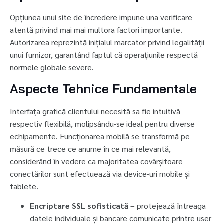
Opțiunea unui site de încredere impune una verificare
atentă privind mai mai multora factori importante.
Autorizarea reprezintă inițialul marcator privind legalității
unui furnizor, garantând faptul că operațiunile respectă
normele globale severe.
Aspecte Tehnice Fundamentale
Interfața grafică clientului necesită sa fie intuitivă
respectiv flexibilă, molipsându-se ideal pentru diverse
echipamente. Funcționarea mobilă se transformă pe
măsură ce trece ce anume în ce mai relevantă,
considerând în vedere ca majoritatea covârșitoare
conectărilor sunt efectuează via device-uri mobile și
tablete.
Encriptare SSL sofisticată
– protejează întreaga
datele individuale și bancare comunicate printre user