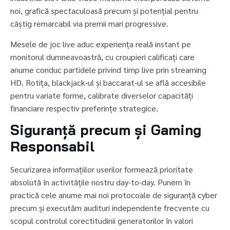
noi, grafică spectaculoasă precum și potențial pentru
câștig remarcabil via premii mari progressive.
Mesele de joc live aduc experiența reală instant pe
monitorul dumneavoastră, cu croupieri calificați care
anume conduc partidele privind timp live prin streaming
HD. Rotița, blackjack-ul și baccarat-ul se află accesibile
pentru variate forme, calibrate diverselor capacități
financiare respectiv preferințe strategice.
Siguranță precum și Gaming
Responsabil
Securizarea informațiilor userilor formează prioritate
absolută în activitățile nostru day-to-day. Punem în
practică cele anume mai noi protocoale de siguranță cyber
precum și executăm audituri independente frecvente cu
scopul controlul corectitudinii generatorilor în valori