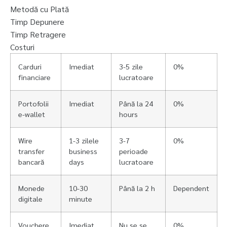
Metodă cu Plată
Timp Depunere
Timp Retragere
Costuri
Carduri
Imediat
3-5 zile
0%
financiare
lucratoare
Portofolii
Imediat
Până la 24
0%
e-wallet
hours
Wire
1-3 zilele
3-7
0%
transfer
business
perioade
bancară
days
lucratoare
Monede
10-30
Până la 2 h
Dependent
digitale
minute
Vouchere
Imediat
Nu se se
0%