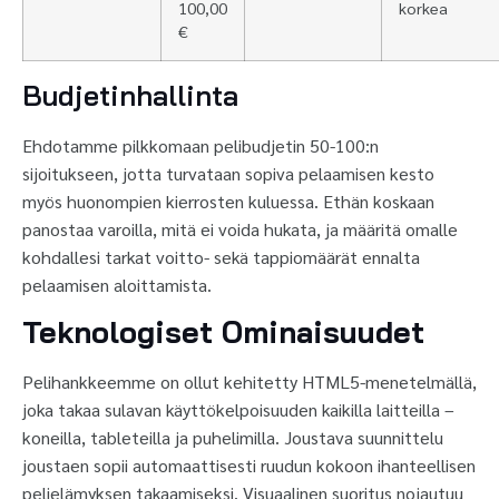
100,00
korkea
€
Budjetinhallinta
Ehdotamme pilkkomaan pelibudjetin 50-100:n
sijoitukseen, jotta turvataan sopiva pelaamisen kesto
myös huonompien kierrosten kuluessa. Ethän koskaan
panostaa varoilla, mitä ei voida hukata, ja määritä omalle
kohdallesi tarkat voitto- sekä tappiomäärät ennalta
pelaamisen aloittamista.
Teknologiset Ominaisuudet
Pelihankkeemme on ollut kehitetty HTML5-menetelmällä,
joka takaa sulavan käyttökelpoisuuden kaikilla laitteilla –
koneilla, tableteilla ja puhelimilla. Joustava suunnittelu
joustaen sopii automaattisesti ruudun kokoon ihanteellisen
pelielämyksen takaamiseksi. Visuaalinen suoritus nojautuu