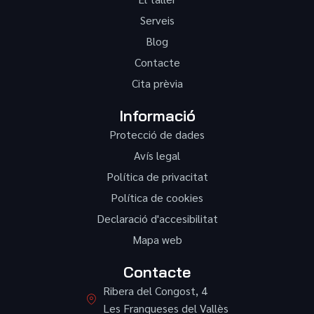
Serveis
Blog
Contacte
Cita prèvia
Informació
Protecció de dades
Avís legal
Política de privacitat
Política de cookies
Declaració d'accesibilitat
Mapa web
Contacte
Ribera del Congost, 4
Les Franqueses del Vallès