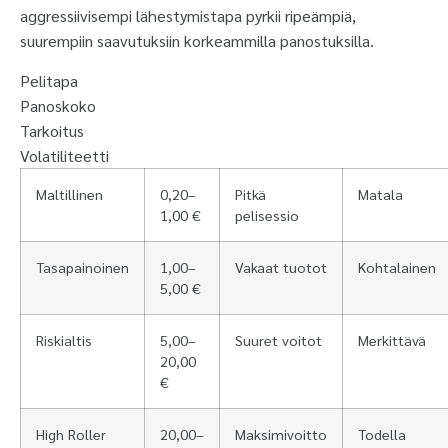
aggressiivisempi lähestymistapa pyrkii ripeämpiä,
suurempiin saavutuksiin korkeammilla panostuksilla.
Pelitapa
Panoskoko
Tarkoitus
Volatiliteetti
Maltillinen
0,20–
Pitkä
Matala
1,00 €
pelisessio
Tasapainoinen
1,00–
Vakaat tuotot
Kohtalainen
5,00 €
Riskialtis
5,00–
Suuret voitot
Merkittävä
20,00
€
High Roller
20,00–
Maksimivoitto
Todella