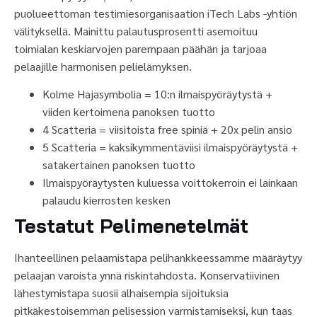
puolueettoman testimiesorganisaation iTech Labs -yhtiön
välityksellä. Mainittu palautusprosentti asemoituu
toimialan keskiarvojen parempaan päähän ja tarjoaa
pelaajille harmonisen pelielämyksen.
Kolme Hajasymbolia = 10:n ilmaispyöräytystä +
viiden kertoimena panoksen tuotto
4 Scatteria = viisitoista free spiniä + 20x pelin ansio
5 Scatteria = kaksikymmentäviisi ilmaispyöräytystä +
satakertainen panoksen tuotto
Ilmaispyöräytysten kuluessa voittokerroin ei lainkaan
palaudu kierrosten kesken
Testatut Pelimenetelmät
Ihanteellinen pelaamistapa pelihankkeessamme määräytyy
pelaajan varoista ynnä riskintahdosta. Konservatiivinen
lähestymistapa suosii alhaisempia sijoituksia
pitkäkestoisemman pelisession varmistamiseksi, kun taas