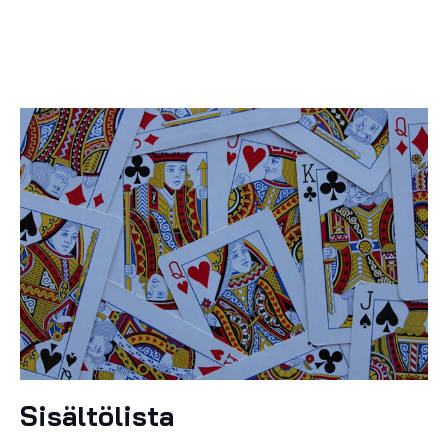
Sisältölista