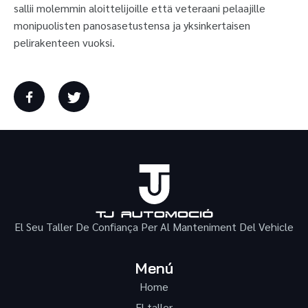
sallii molemmin aloittelijoille että veteraani pelaajille
monipuolisten panosasetustensa ja yksinkertaisen
pelirakenteen vuoksi.
El Seu Taller De Confiança Per Al Manteniment Del Vehicle
Menú
Home
El taller