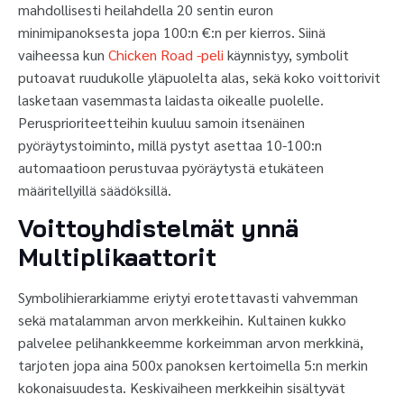
mahdollisesti heilahdella 20 sentin euron
minimipanoksesta jopa 100:n €:n per kierros. Siinä
vaiheessa kun
Chicken Road -peli
käynnistyy, symbolit
putoavat ruudukolle yläpuolelta alas, sekä koko voittorivit
lasketaan vasemmasta laidasta oikealle puolelle.
Perusprioriteetteihin kuuluu samoin itsenäinen
pyöräytystoiminto, millä pystyt asettaa 10-100:n
automaatioon perustuvaa pyöräytystä etukäteen
määritellyillä säädöksillä.
Voittoyhdistelmät ynnä
Multiplikaattorit
Symbolihierarkiamme eriytyi erotettavasti vahvemman
sekä matalamman arvon merkkeihin. Kultainen kukko
palvelee pelihankkeemme korkeimman arvon merkkinä,
tarjoten jopa aina 500x panoksen kertoimella 5:n merkin
kokonaisuudesta. Keskivaiheen merkkeihin sisältyvät