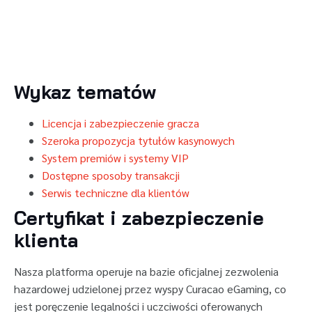
Wykaz tematów
Licencja i zabezpieczenie gracza
Szeroka propozycja tytułów kasynowych
System premiów i systemy VIP
Dostępne sposoby transakcji
Serwis techniczne dla klientów
Certyfikat i zabezpieczenie
klienta
Nasza platforma operuje na bazie oficjalnej zezwolenia
hazardowej udzielonej przez wyspy Curacao eGaming, co
jest poręczenie legalności i uczciwości oferowanych