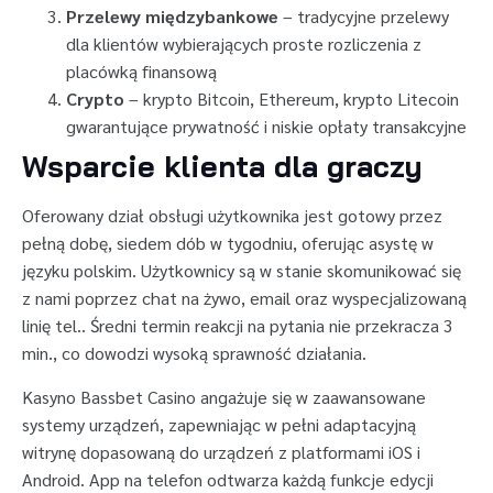
Przelewy międzybankowe
– tradycyjne przelewy
dla klientów wybierających proste rozliczenia z
placówką finansową
Crypto
– krypto Bitcoin, Ethereum, krypto Litecoin
gwarantujące prywatność i niskie opłaty transakcyjne
Wsparcie klienta dla graczy
Oferowany dział obsługi użytkownika jest gotowy przez
pełną dobę, siedem dób w tygodniu, oferując asystę w
języku polskim. Użytkownicy są w stanie skomunikować się
z nami poprzez chat na żywo, email oraz wyspecjalizowaną
linię tel.. Średni termin reakcji na pytania nie przekracza 3
min., co dowodzi wysoką sprawność działania.
Kasyno Bassbet Casino angażuje się w zaawansowane
systemy urządzeń, zapewniając w pełni adaptacyjną
witrynę dopasowaną do urządzeń z platformami iOS i
Android. App na telefon odtwarza każdą funkcje edycji