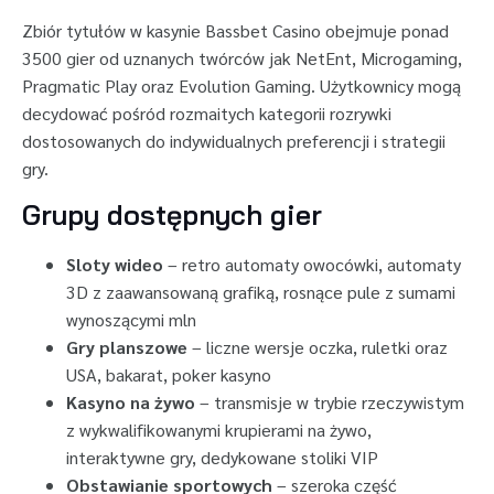
Zbiór tytułów w kasynie Bassbet Casino obejmuje ponad
3500 gier od uznanych twórców jak NetEnt, Microgaming,
Pragmatic Play oraz Evolution Gaming. Użytkownicy mogą
decydować pośród rozmaitych kategorii rozrywki
dostosowanych do indywidualnych preferencji i strategii
gry.
Grupy dostępnych gier
Sloty wideo
– retro automaty owocówki, automaty
3D z zaawansowaną grafiką, rosnące pule z sumami
wynoszącymi mln
Gry planszowe
– liczne wersje oczka, ruletki oraz
USA, bakarat, poker kasyno
Kasyno na żywo
– transmisje w trybie rzeczywistym
z wykwalifikowanymi krupierami na żywo,
interaktywne gry, dedykowane stoliki VIP
Obstawianie sportowych
– szeroka część