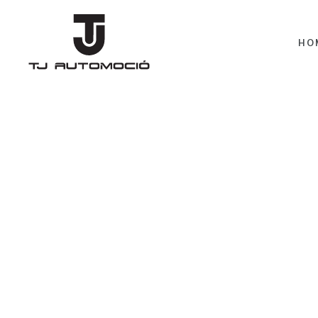
HO
Mang
Locati