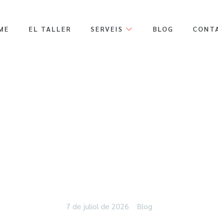
ME
EL TALLER
SERVEIS
BLOG
CONT
a Casino: Jouw Ul
e voor Authentiek
Spel Plezier
Blog
7 de juliol de 2026