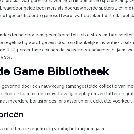
e precies wat gebruikers verlangen in een online spelervaring. 
d, waardoor beide beginners als doorgewinterde spelers zich met
 met gecertificeerde gamesoftware, wat betekent dat elk spel da
 ondersteund door een geverifieerd feit: elke slots en tafelspel
e regelmatig wordt getest door onafhankelijke instanties zoal
f de RTP-percentages binnen de industrie-standaarden blijven, w
s 96%.
de Game Bibliotheek
rdt gevormd door een nauwkeurig samengestelde collectie van 
bekend staan om de innovatieve gameplay en verbluffende grafis
met meerdere bonusrondes, ons assortiment dekt alle voorkeur.
orieën
jzenpotten die regelmatig voorbij het miljoen gaan