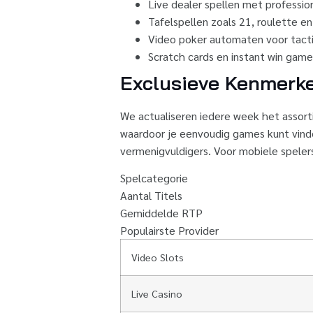
Live dealer spellen met profession
Tafelspellen zoals 21, roulette en
Video poker automaten voor tactis
Scratch cards en instant win ga
Exclusieve Kenmerke
We actualiseren iedere week het assor
waardoor je eenvoudig games kunt vinden
vermenigvuldigers. Voor mobiele spelers
Spelcategorie
Aantal Titels
Gemiddelde RTP
Populairste Provider
Video Slots
Live Casino