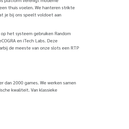
Ons platform verenigt moderne
een thuis voelen. We hanteren strikte
t je bij ons speelt voldoet aan
len op het systeem gebruiken Random
s eCOGRA en iTech Labs. Deze
aarbij de meeste van onze slots een RTP
meer dan 2000 games. We werken samen
che kwaliteit. Van klassieke