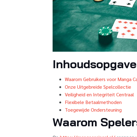
Inhoudsopgave
Waarom Gebruikers voor Manga Ca
Onze Uitgebreide Spelcollectie
Veiligheid en Integriteit Centraal
Flexibele Betaalmethoden
Toegewijde Ondersteuning
Waarom Speler