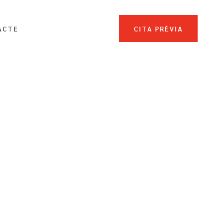
ACTE
CITA PRÈVIA
tieme
 Online