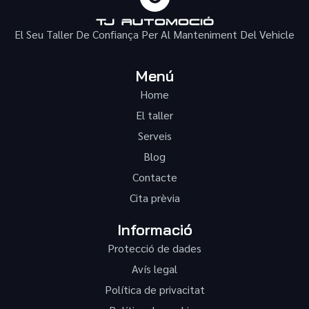
El Seu Taller De Confiança Per Al Manteniment Del Vehicle
Menú
Home
El taller
Serveis
Blog
Contacte
Cita prèvia
Informació
Protecció de dades
Avís legal
Política de privacitat