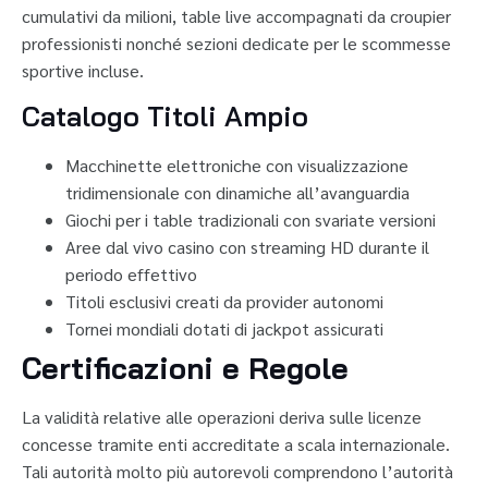
cumulativi da milioni, table live accompagnati da croupier
professionisti nonché sezioni dedicate per le scommesse
sportive incluse.
Catalogo Titoli Ampio
Macchinette elettroniche con visualizzazione
tridimensionale con dinamiche all’avanguardia
Giochi per i table tradizionali con svariate versioni
Aree dal vivo casino con streaming HD durante il
periodo effettivo
Titoli esclusivi creati da provider autonomi
Tornei mondiali dotati di jackpot assicurati
Certificazioni e Regole
La validità relative alle operazioni deriva sulle licenze
concesse tramite enti accreditate a scala internazionale.
Tali autorità molto più autorevoli comprendono l’autorità