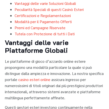
Vantaggi delle varie Soluzioni Globali
Peculiarità Speciali di questi Casinò Esteri
Certificazioni e Regolamentazioni
Modalità per il Pagamento Offerti
Premi ed Campagne Riservate
Tutela con Protezione di tutti i Dati
Vantaggi delle varie
Piattaforme Globali
Le piattaforme di gioco d’azzardo online estere
propongono una modalità particolare la quale si può
distingue dalla ampiezza e innovazione. La nostra specifica
portale
casino esteri online
assicura ingresso per
numerosissimi di titoli originari dai più prestigiosi produttori
internazionali, attraverso sistemi avanzate e piattaforme
multilingua perfettamente affinate.
Questi gestori esteri investono continuamente nella