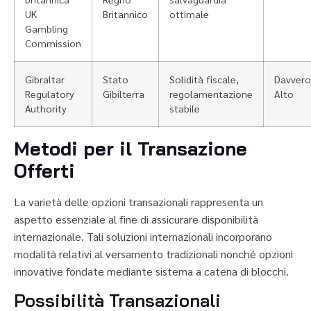
UK
Britannico
ottimale
Gambling
Commission
Gibraltar
Stato
Solidità fiscale,
Davvero
Regulatory
Gibilterra
regolamentazione
Alto
Authority
stabile
Metodi per il Transazione
Offerti
La varietà delle opzioni transazionali rappresenta un
aspetto essenziale al fine di assicurare disponibilità
internazionale. Tali soluzioni internazionali incorporano
modalità relativi al versamento tradizionali nonché opzioni
innovative fondate mediante sistema a catena di blocchi.
Possibilità Transazionali