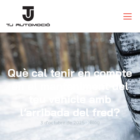
Què cal tenir en compte
en el manteniment del
teu vehicle amb
l’arribada del fred?
Blog
3 d'octubre de 2025