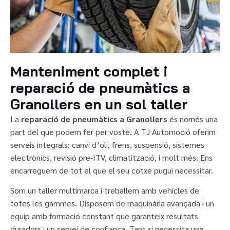
Manteniment complet i
reparació de pneumàtics a
Granollers en un sol taller
La
reparació de pneumàtics a Granollers
és només una
part del que podem fer per vostè. A TJ Automoció oferim
serveis integrals: canvi d’oli, frens, suspensió, sistemes
electrònics, revisió pre-ITV, climatització, i molt més. Ens
encarreguem de tot el que el seu cotxe pugui necessitar.
Som un taller multimarca i treballem amb vehicles de
totes les gammes. Disposem de maquinària avançada i un
equip amb formació constant que garanteix resultats
duradors i un servei de confiança. Tant si necessita una