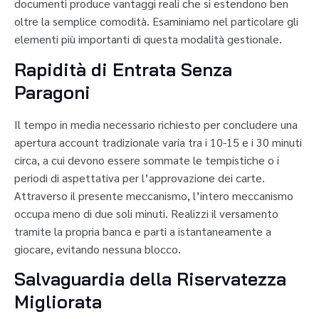
documenti produce vantaggi reali che si estendono ben
oltre la semplice comodità. Esaminiamo nel particolare gli
elementi più importanti di questa modalità gestionale.
Rapidità di Entrata Senza
Paragoni
Il tempo in media necessario richiesto per concludere una
apertura account tradizionale varia tra i 10-15 e i 30 minuti
circa, a cui devono essere sommate le tempistiche o i
periodi di aspettativa per l’approvazione dei carte.
Attraverso il presente meccanismo, l’intero meccanismo
occupa meno di due soli minuti. Realizzi il versamento
tramite la propria banca e parti a istantaneamente a
giocare, evitando nessuna blocco.
Salvaguardia della Riservatezza
Migliorata