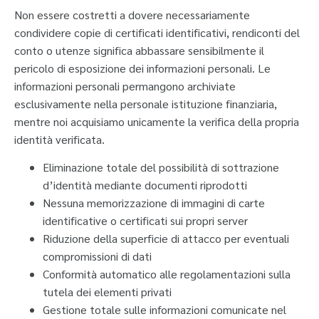
Non essere costretti a dovere necessariamente
condividere copie di certificati identificativi, rendiconti del
conto o utenze significa abbassare sensibilmente il
pericolo di esposizione dei informazioni personali. Le
informazioni personali permangono archiviate
esclusivamente nella personale istituzione finanziaria,
mentre noi acquisiamo unicamente la verifica della propria
identità verificata.
Eliminazione totale del possibilità di sottrazione
d’identità mediante documenti riprodotti
Nessuna memorizzazione di immagini di carte
identificative o certificati sui propri server
Riduzione della superficie di attacco per eventuali
compromissioni di dati
Conformità automatico alle regolamentazioni sulla
tutela dei elementi privati
Gestione totale sulle informazioni comunicate nel