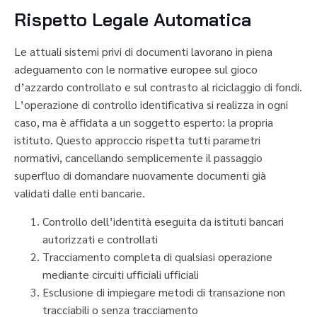
Rispetto Legale Automatica
Le attuali sistemi privi di documenti lavorano in piena
adeguamento con le normative europee sul gioco
d’azzardo controllato e sul contrasto al riciclaggio di fondi.
L’operazione di controllo identificativa si realizza in ogni
caso, ma è affidata a un soggetto esperto: la propria
istituto. Questo approccio rispetta tutti parametri
normativi, cancellando semplicemente il passaggio
superfluo di domandare nuovamente documenti già
validati dalle enti bancarie.
Controllo dell’identità eseguita da istituti bancari
autorizzati e controllati
Tracciamento completa di qualsiasi operazione
mediante circuiti ufficiali ufficiali
Esclusione di impiegare metodi di transazione non
tracciabili o senza tracciamento