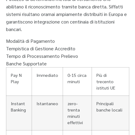
abilitano il riconoscimento tramite banca diretta. Siffatti
sistemi risultano oramai ampiamente distribuiti in Europa e
garantiscono integrazione con centinaia di istituzioni
bancari.
Modalità di Pagamento
Tempistica di Gestione Accredito
Tempo di Processamento Prelievo
Banche Supportate
Pay N
Immediato
0-15 circa
Più di
Play
minuti
trecento
istituti UE
Instant
Istantaneo
zero-
Principali
Banking
trenta
banche locali
minuti
effettivi