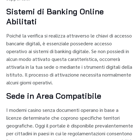
Sistemi di Banking Online
Abilitati
Poiché la verifica si realizza attraverso le chiavi di accesso
bancarie digitali, è essenziale possedere accesso
operativo ai sistemi di banking digitale. Se non possiedi in
alcun modo attivato questa caratteristica, occorrerà
attivarla in la tua sede o mediante i strumenti digitali della
istituto. Il processo di attivazione necessita normalmente
alcuni giorni operativi.
Sede in Area Compatibile
I moderni casino senza documenti operano in base a
licenze determinate che coprono specifiche territori
geografiche. Oggi il portale è disponibile prevalentemente
per cittadini in paesi in cui le regolamentazioni consentono