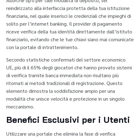
Allorché opti per tale modalità di deposito, sei
reindirizzato alla interfaccia protetta della tua istituzione
finanziaria, nel quale inserisci le credenziali che impieghi di
solito per l’internet banking. Il provider di pagamento
riceve verifica della tua identità direttamente dall’istituto
finanziario, evitando che le tue chiavi siano mai comunicate
con la portale di intrattenimento.
Secondo statistiche confermati del settore economico
UE, più di il 65% degli giocatori che hanno provato sistemi
di verifica tramite banca immediata non risultano più
ritornati ai metodi tradizionali di registrazione. Questo
elemento dimostra la soddisfazione ampio per una
modalità che unisce velocità e protezione in un singolo
meccanismo.
Benefici Esclusivi per i Utenti
Utilizzare una portale che elimina la fase di verifica