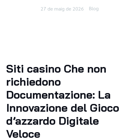
Blog
27 de maig de 2026
Siti casino Che non
richiedono
Documentazione: La
Innovazione del Gioco
d’azzardo Digitale
Veloce