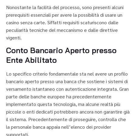
Nonostante la facilità del processo, sono presenti alcuni
prerequisiti essenziali per avere la possibilità di usare un
casino senza carte. Siffatti requisiti scaturiscono dalle
peculiarità tecniche del meccanismo e dalle direttive
vigenti.
Conto Bancario Aperto presso
Ente Abilitato
Lo specifico criterio fondamentale sta nel avere un profilo
bancario aperto presso una banca che sostiene i sistemi di
versamento istantaneo con autenticazione integrata. Gran
parte delle banche europee ha precedentemente
implementato questa tecnologia, ma alcune realtà più
piccole o enti dedicati potrebbero ancora non garantire già
il sistema. Precedentemente di proseguire, controlla che
la personale banca appaia nell’elenco dei provider
supportati.