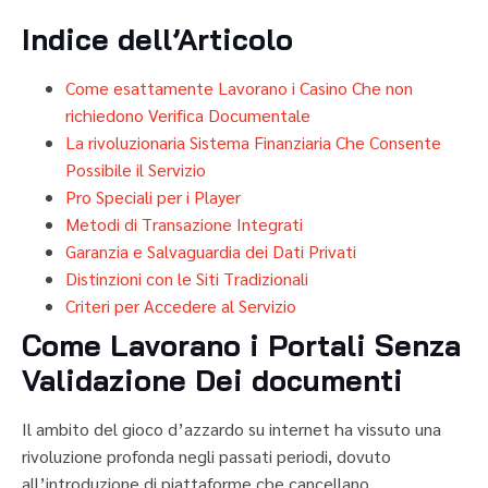
Indice dell’Articolo
Come esattamente Lavorano i Casino Che non
richiedono Verifica Documentale
La rivoluzionaria Sistema Finanziaria Che Consente
Possibile il Servizio
Pro Speciali per i Player
Metodi di Transazione Integrati
Garanzia e Salvaguardia dei Dati Privati
Distinzioni con le Siti Tradizionali
Criteri per Accedere al Servizio
Come Lavorano i Portali Senza
Validazione Dei documenti
Il ambito del gioco d’azzardo su internet ha vissuto una
rivoluzione profonda negli passati periodi, dovuto
all’introduzione di piattaforme che cancellano