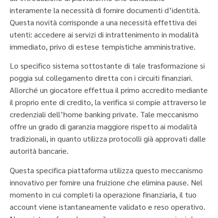
interamente la necessità di fornire documenti d’identità.
Questa novità corrisponde a una necessità effettiva dei
utenti: accedere ai servizi di intrattenimento in modalità
immediato, privo di estese tempistiche amministrative.
Lo specifico sistema sottostante di tale trasformazione si
poggia sul collegamento diretta con i circuiti finanziari.
Allorché un giocatore effettua il primo accredito mediante
il proprio ente di credito, la verifica si compie attraverso le
credenziali dell’home banking private. Tale meccanismo
offre un grado di garanzia maggiore rispetto ai modalità
tradizionali, in quanto utilizza protocolli già approvati dalle
autorità bancarie.
Questa specifica piattaforma utilizza questo meccanismo
innovativo per fornire una fruizione che elimina pause. Nel
momento in cui completi la operazione finanziaria, il tuo
account viene istantaneamente validato e reso operativo.