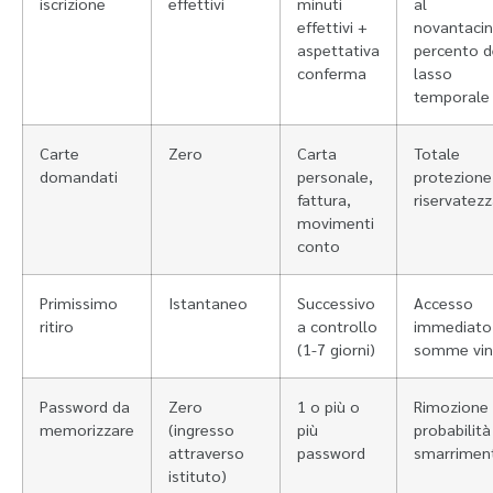
iscrizione
effettivi
minuti
al
effettivi +
novantaci
aspettativa
percento d
conferma
lasso
temporale
Carte
Zero
Carta
Totale
domandati
personale,
protezione
fattura,
riservatez
movimenti
conto
Primissimo
Istantaneo
Successivo
Accesso
ritiro
a controllo
immediato 
(1-7 giorni)
somme vin
Password da
Zero
1 o più o
Rimozione
memorizzare
(ingresso
più
probabilità
attraverso
password
smarrimen
istituto)