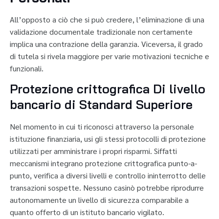
All’opposto a ciò che si può credere, l’eliminazione di una
validazione documentale tradizionale non certamente
implica una contrazione della garanzia. Viceversa, il grado
di tutela si rivela maggiore per varie motivazioni tecniche e
funzionali.
Protezione crittografica Di livello
bancario di Standard Superiore
Nel momento in cui ti riconosci attraverso la personale
istituzione finanziaria, usi gli stessi protocolli di protezione
utilizzati per amministrare i propri risparmi. Siffatti
meccanismi integrano protezione crittografica punto-a-
punto, verifica a diversi livelli e controllo ininterrotto delle
transazioni sospette. Nessuno casinò potrebbe riprodurre
autonomamente un livello di sicurezza comparabile a
quanto offerto di un istituto bancario vigilato.