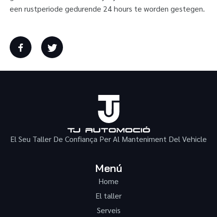
een rustperiode gedurende 24 hours te worden gestegen.
El Seu Taller De Confiança Per Al Manteniment Del Vehicle
Menú
Home
El taller
Serveis