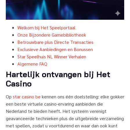
Welkom bij Het Speelportaal
Onze Bijzondere Gamebibliotheek
Betrouwbare plus Directe Transacties
Exclusieve Aanbiedingen en Bonussen
Star Speelhuis NL Winner Verhalen
Algemene FAQ
Hartelijk ontvangen bij Het
Casino
Op
star casino be
kennen ons één doelstelling: elke gokker
een beste virtuele casino-ervaring aanbieden die
Nederland te bieden heeft. Het systeem verenigt
geavanceerde technieken plus de uitgebreide verzameling
met spellen, zodat u voortdurend en waar dan ook kunt