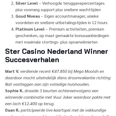
Silver Level
– Verhoogde teruggavepercentages
plus voorrang support plus snellere wachttijden
Goud Niveau
– Eigen accountmanager, unieke
voordelen en snellere uitbetalingstijden in 12 hours
Platinum Level
– Premium activiteiten, premium
geschenken, op maat gemaakte bonusaanbiedingen
met maximale stortings- plus opnamelimieten
Ster Casino Nederland Winner
Succesverhalen
Mart V.
verdiende recent €47.850 bij Mega Moolah en
daardoor mocht uiteindelijk diens droomvakantie richting
Bali vastleggen aan zijn volledige huishouden.
Sophie K.
draaide 3 beurten achtereenvolgens een
winnende combinatie met Vuur Joker waardoor pakte met
een lach €12.400 op terug.
Daan R.
participeerde live kaartspel met de vakkundige