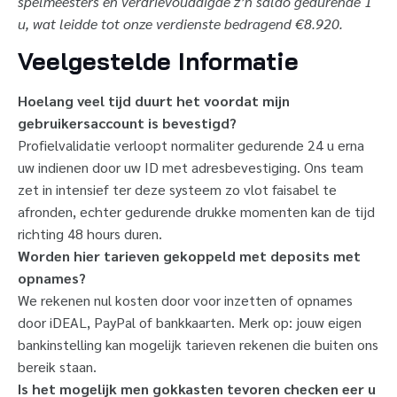
spelmeesters en verdrievouddigde z’n saldo gedurende 1
u, wat leidde tot onze verdienste bedragend €8.920.
Veelgestelde Informatie
Hoelang veel tijd duurt het voordat mijn
gebruikersaccount is bevestigd?
Profielvalidatie verloopt normaliter gedurende 24 u erna
uw indienen door uw ID met adresbevestiging. Ons team
zet in intensief ter deze systeem zo vlot faisabel te
afronden, echter gedurende drukke momenten kan de tijd
richting 48 hours duren.
Worden hier tarieven gekoppeld met deposits met
opnames?
We rekenen nul kosten door voor inzetten of opnames
door iDEAL, PayPal of bankkaarten. Merk op: jouw eigen
bankinstelling kan mogelijk tarieven rekenen die buiten ons
bereik staan.
Is het mogelijk men gokkasten tevoren checken eer u