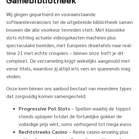
Gamebibliotheek
Wij gingen gepartnerd en vooraanstaande
softwareleveranciers ter de uitgebreide bibliotheek samen
bouwen die alle voorkeur tevreden stelt. Met klassieke
slots richting actuele videogokasten machines plus
spectaculaire beelden, met Europees draaitafels naar real-
time 21 met echte croupiers – binnen onze treft je dit
compleet. De verzameling krijgt wekelijks aangevuld met
verse titels, waardoor jij altijd iets vers en spannends mag
vinden.
Onze kern binnen ons aanbod bestaat van meerdere types
dat zorgvuldig komen samengesteld:
Progressive Pot Slots
– Spellen waarbij de toppot
steeds oplopen totdat de fortuinlijke gokker de
volledige prijs wint, soms verhogend tot mega euros
Rechtstreeks Casino
– Reële casino-ervaring plus