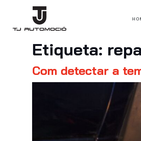
HO
Etiqueta:
repa
Com detectar a tem