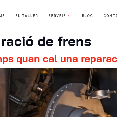
ME
EL TALLER
SERVEIS
BLOG
CONT
ració de frens
ps quan cal una reparac