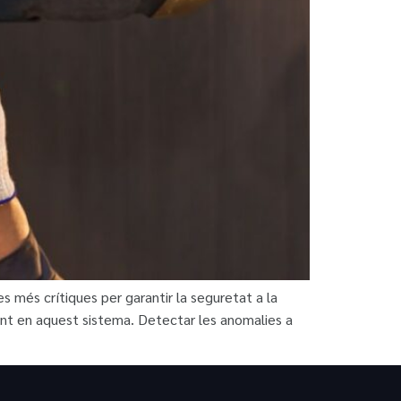
 més crítiques per garantir la seguretat a la
ent en aquest sistema. Detectar les anomalies a