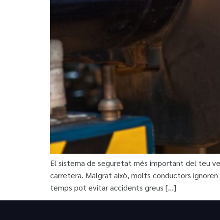
El sistema de seguretat més important del teu veh
carretera. Malgrat això, molts conductors ignoren
temps pot evitar accidents greus […]