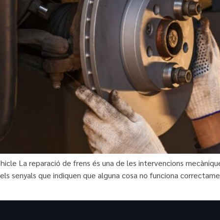
icle La reparació de frens és una de les intervencions mecàniques
 els senyals que indiquen que alguna cosa no funciona correctam