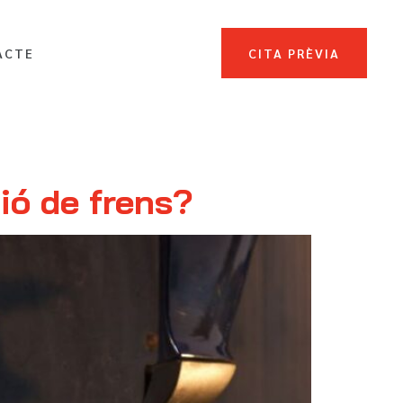
ACTE
CITA PRÈVIA
ió de frens?