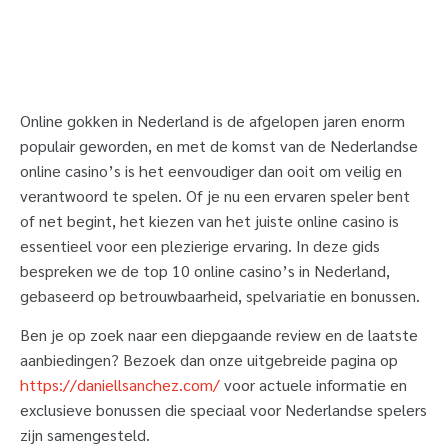
Online gokken in Nederland is de afgelopen jaren enorm
populair geworden, en met de komst van de Nederlandse
online casino’s is het eenvoudiger dan ooit om veilig en
verantwoord te spelen. Of je nu een ervaren speler bent
of net begint, het kiezen van het juiste online casino is
essentieel voor een plezierige ervaring. In deze gids
bespreken we de top 10 online casino’s in Nederland,
gebaseerd op betrouwbaarheid, spelvariatie en bonussen.
Ben je op zoek naar een diepgaande review en de laatste
aanbiedingen? Bezoek dan onze uitgebreide pagina op
https://daniellsanchez.com/
voor actuele informatie en
exclusieve bonussen die speciaal voor Nederlandse spelers
zijn samengesteld.