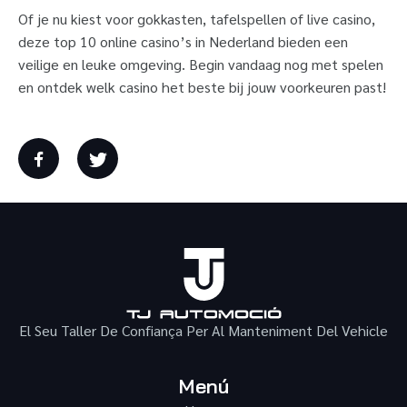
Of je nu kiest voor gokkasten, tafelspellen of live casino,
deze top 10 online casino’s in Nederland bieden een
veilige en leuke omgeving. Begin vandaag nog met spelen
en ontdek welk casino het beste bij jouw voorkeuren past!
El Seu Taller De Confiança Per Al Manteniment Del Vehicle
Menú