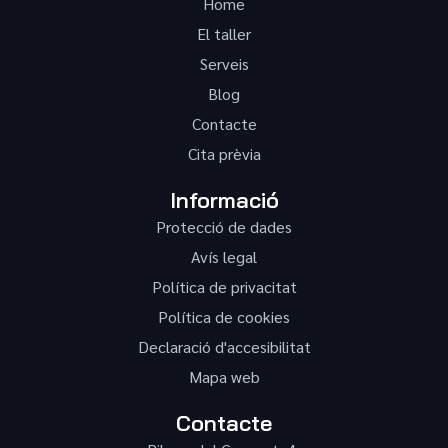
Home
El taller
Serveis
Blog
Contacte
Cita prèvia
Informació
Protecció de dades
Avís legal
Política de privacitat
Política de cookies
Declaració d'accesibilitat
Mapa web
Contacte