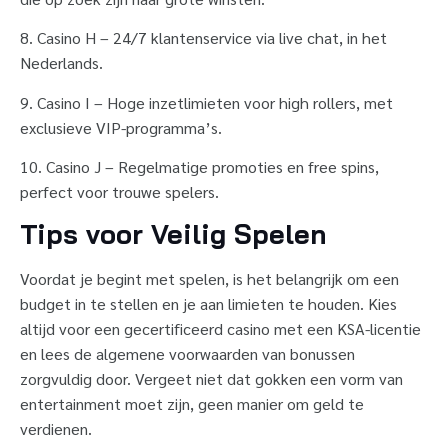
8. Casino H – 24/7 klantenservice via live chat, in het
Nederlands.
9. Casino I – Hoge inzetlimieten voor high rollers, met
exclusieve VIP-programma’s.
10. Casino J – Regelmatige promoties en free spins,
perfect voor trouwe spelers.
Tips voor Veilig Spelen
Voordat je begint met spelen, is het belangrijk om een
budget in te stellen en je aan limieten te houden. Kies
altijd voor een gecertificeerd casino met een KSA-licentie
en lees de algemene voorwaarden van bonussen
zorgvuldig door. Vergeet niet dat gokken een vorm van
entertainment moet zijn, geen manier om geld te
verdienen.