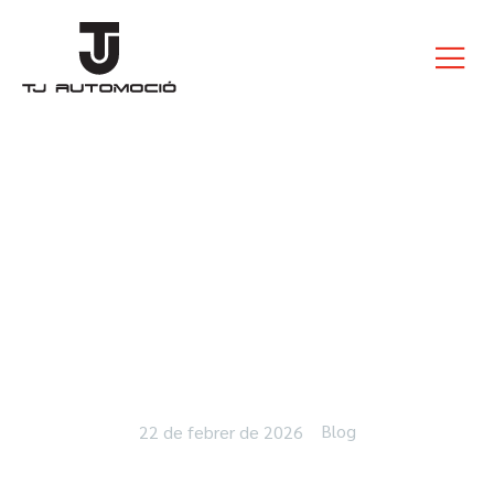
Top 10 Online Casino
NL: De Beste Keuzes
voor Nederlandse
Spelers
Blog
22 de febrer de 2026