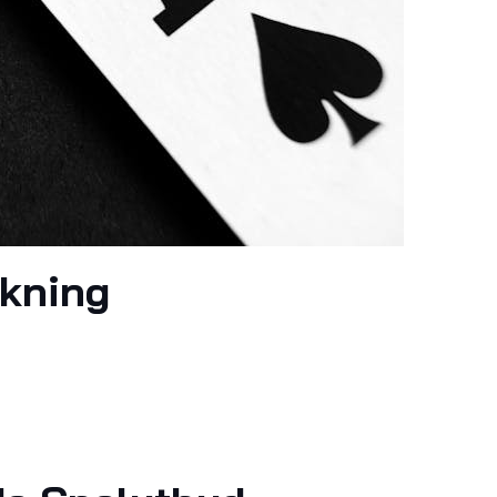
ckning