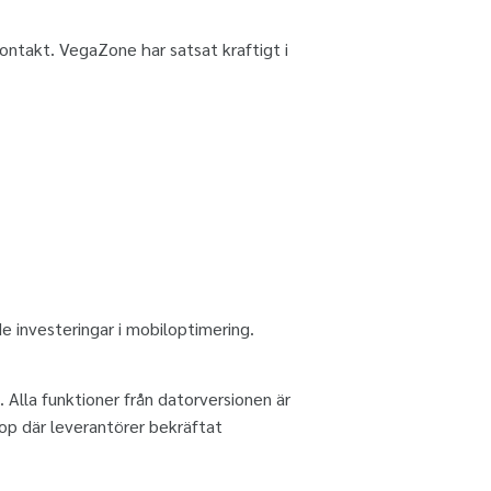
ontakt. VegaZone har satsat kraftigt i
e investeringar i mobiloptimering.
Alla funktioner från datorversionen är
top där leverantörer bekräftat