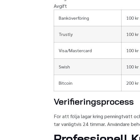
Avgift
Banköverföring
100 kr
Trustly
100 kr
Visa/Mastercard
100 kr
Swish
100 kr
Bitcoin
200 kr
Verifieringsprocess
För att följa lagar kring penningtvätt 
tar vanligtvis 24 timmar. Användare beh
Professionell 