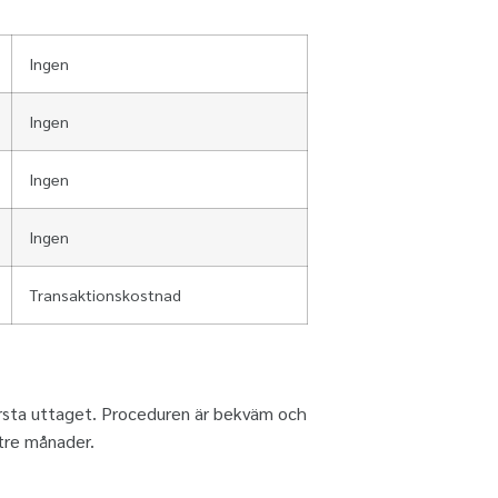
Ingen
Ingen
Ingen
Ingen
Transaktionskostnad
första uttaget. Proceduren är bekväm och
 tre månader.