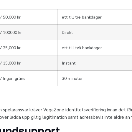
 / 50,000 kr
ett till tre bankdagar
 / 100000 kr
Direkt
 / 25,000 kr
ett till två bankdagar
 / 15,000 kr
Instant
 / Ingen gräns
30 minuter
och spelaransvar kräver VegaZone identitetsverifiering innan det 
över ladda upp giltig legitimation samt adressbevis inte äldre än
Kundsupport