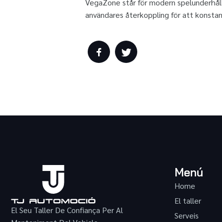
VegaZone står för modern spelunderhålln
användares återkoppling för att konstan
Menú
Home
El taller
El Seu Taller De Confiança Per Al
Serveis