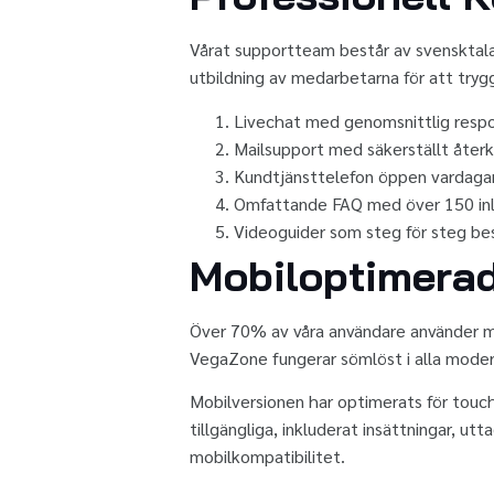
Vårat supportteam består av svensktalan
utbildning av medarbetarna för att trygg
Livechat med genomsnittlig respo
Mailsupport med säkerställt åter
Kundtjänsttelefon öppen vardaga
Omfattande FAQ med över 150 inlä
Videoguider som steg för steg be
Mobiloptimerad
Över 70% av våra användare använder mob
VegaZone fungerar sömlöst i alla modern
Mobilversionen har optimerats för touch
tillgängliga, inkluderat insättningar, 
mobilkompatibilitet.