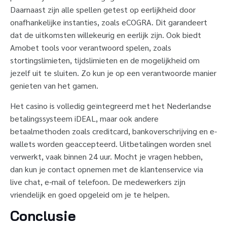
Daarnaast zijn alle spellen getest op eerlijkheid door
onafhankelijke instanties, zoals eCOGRA. Dit garandeert
dat de uitkomsten willekeurig en eerlijk zijn. Ook biedt
Amobet tools voor verantwoord spelen, zoals
stortingslimieten, tijdslimieten en de mogelijkheid om
jezelf uit te sluiten. Zo kun je op een verantwoorde manier
genieten van het gamen.
Het casino is volledig geïntegreerd met het Nederlandse
betalingssysteem iDEAL, maar ook andere
betaalmethoden zoals creditcard, bankoverschrijving en e-
wallets worden geaccepteerd. Uitbetalingen worden snel
verwerkt, vaak binnen 24 uur. Mocht je vragen hebben,
dan kun je contact opnemen met de klantenservice via
live chat, e-mail of telefoon. De medewerkers zijn
vriendelijk en goed opgeleid om je te helpen.
Conclusie