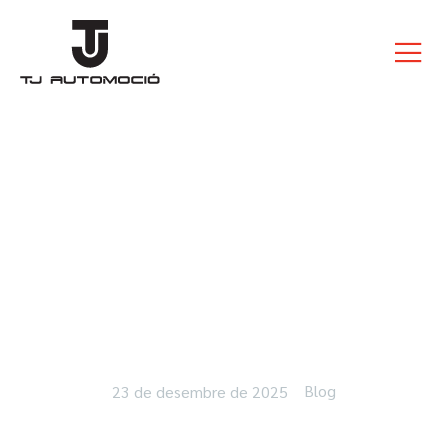
Waarom Amobet Casino
NL de beste keuze is
voor Nederlandse
spelers
Blog
23 de desembre de 2025