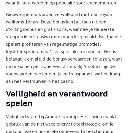
waar je kunt wedden op populaire sportevenementen.
Nieuwe spelers worden verwelkomd met een royale
welkomstbonus. Deze bonus kan bestaan uit een
stortingsbonus en gratis spins, waarmee je de eerste
stappen in het casino extra voordelig maakt. Bestaande
spelers profiteren van regelmatige promoties,
loyaliteitsprogramma’s en speciale toernooien. Het is
belangrijk om altijd de bonusvoorwaarden te lezen, want
deze kunnen per actie verschillen. Bij Amobet zijn de
voorwaarden echter eerlijk en transparant, wat bijdraagt
aan het vertrouwen in het casino.
Veiligheid en verantwoord
spelen
Veiligheid staat bij Amobet voorop. Het casino maakt
gebruik van de nieuwste encryptietechnologie om je
persoonlijke en financiële gegevens te beschermen.