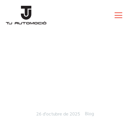
Waarom Amobet Casino
NL de Perfecte Keuze is
voor Nederlandse
Spelers
Blog
26 d'octubre de 2025