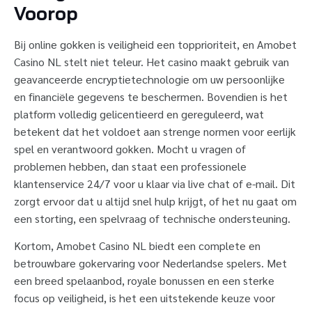
Voorop
Bij online gokken is veiligheid een topprioriteit, en Amobet
Casino NL stelt niet teleur. Het casino maakt gebruik van
geavanceerde encryptietechnologie om uw persoonlijke
en financiële gegevens te beschermen. Bovendien is het
platform volledig gelicentieerd en gereguleerd, wat
betekent dat het voldoet aan strenge normen voor eerlijk
spel en verantwoord gokken. Mocht u vragen of
problemen hebben, dan staat een professionele
klantenservice 24/7 voor u klaar via live chat of e-mail. Dit
zorgt ervoor dat u altijd snel hulp krijgt, of het nu gaat om
een storting, een spelvraag of technische ondersteuning.
Kortom, Amobet Casino NL biedt een complete en
betrouwbare gokervaring voor Nederlandse spelers. Met
een breed spelaanbod, royale bonussen en een sterke
focus op veiligheid, is het een uitstekende keuze voor