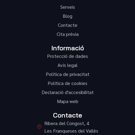
Serveis
Blog
Contacte
Cita prèvia
Informació
Protecció de dades
Avís legal
Política de privacitat
Política de cookies
Declaració d'accesibilitat
Mapa web
Contacte
Ribera del Congost, 4
Les Franqueses del Vallès